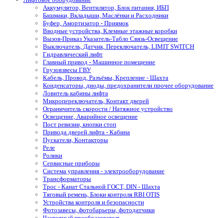
Аккумулятор, Вентилятор, Блок питания, ИБП
Башмаки, Вкладыши, Маслёнки и Расходники
Буфер, Амортизатор - Приямок
Вводные устройства, Клемные этажные коробки
Вызов-Приказ Указатель-Табло Связь-Освещение
Выключатель, Датчик, Переключатель, LIMIT SWITCH
Гидравлический лифт
Главный привод - Машинное помещение
Грузовзвесы ГВУ
Кабель, Провод, Разъёмы, Крепление - Шахта
Конденсаторы, диоды, предохранители прочее оборудование
Ловитель кабины лифта
Микропереключатель, Контакт дверей
Ограничитель скорости / Натяжное устройство
Освещение, Аварийное освещение
Пост ревизии, кнопки стоп
Привода дверей лифта - Кабина
Пускатели, Контакторы
Реле
Ролики
Сервисные приборы
Система управления - электрооборудование
Трансформаторы
Трос - Канат Стальной ГОСТ, DIN - Шахта
Тяговый ремень, Блоки контроля RBI OTIS
Устройства контроля и безопасности
Фотозавесы, фотобарьеры, фотодатчики
Частотный преобразователь