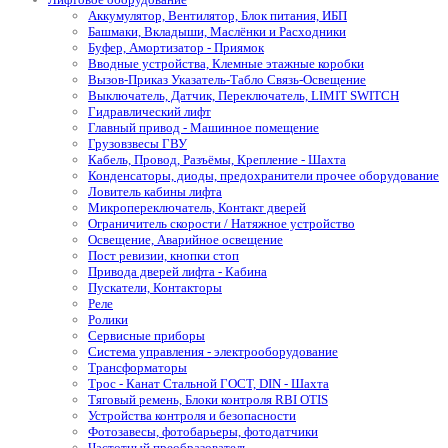
Аккумулятор, Вентилятор, Блок питания, ИБП
Башмаки, Вкладыши, Маслёнки и Расходники
Буфер, Амортизатор - Приямок
Вводные устройства, Клемные этажные коробки
Вызов-Приказ Указатель-Табло Связь-Освещение
Выключатель, Датчик, Переключатель, LIMIT SWITCH
Гидравлический лифт
Главный привод - Машинное помещение
Грузовзвесы ГВУ
Кабель, Провод, Разъёмы, Крепление - Шахта
Конденсаторы, диоды, предохранители прочее оборудование
Ловитель кабины лифта
Микропереключатель, Контакт дверей
Ограничитель скорости / Натяжное устройство
Освещение, Аварийное освещение
Пост ревизии, кнопки стоп
Привода дверей лифта - Кабина
Пускатели, Контакторы
Реле
Ролики
Сервисные приборы
Система управления - электрооборудование
Трансформаторы
Трос - Канат Стальной ГОСТ, DIN - Шахта
Тяговый ремень, Блоки контроля RBI OTIS
Устройства контроля и безопасности
Фотозавесы, фотобарьеры, фотодатчики
Частотный преобразователь