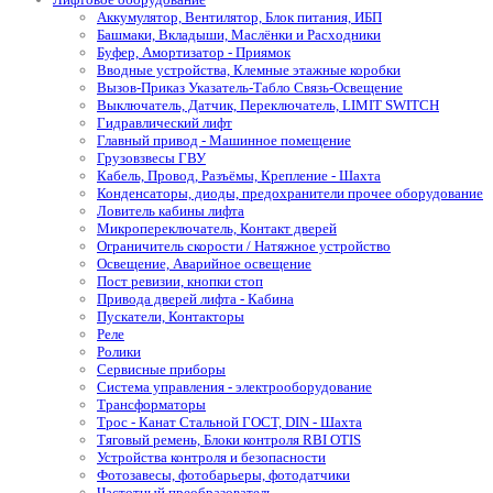
Аккумулятор, Вентилятор, Блок питания, ИБП
Башмаки, Вкладыши, Маслёнки и Расходники
Буфер, Амортизатор - Приямок
Вводные устройства, Клемные этажные коробки
Вызов-Приказ Указатель-Табло Связь-Освещение
Выключатель, Датчик, Переключатель, LIMIT SWITCH
Гидравлический лифт
Главный привод - Машинное помещение
Грузовзвесы ГВУ
Кабель, Провод, Разъёмы, Крепление - Шахта
Конденсаторы, диоды, предохранители прочее оборудование
Ловитель кабины лифта
Микропереключатель, Контакт дверей
Ограничитель скорости / Натяжное устройство
Освещение, Аварийное освещение
Пост ревизии, кнопки стоп
Привода дверей лифта - Кабина
Пускатели, Контакторы
Реле
Ролики
Сервисные приборы
Система управления - электрооборудование
Трансформаторы
Трос - Канат Стальной ГОСТ, DIN - Шахта
Тяговый ремень, Блоки контроля RBI OTIS
Устройства контроля и безопасности
Фотозавесы, фотобарьеры, фотодатчики
Частотный преобразователь