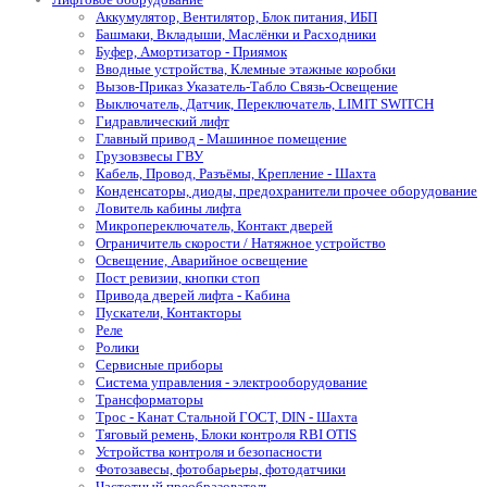
Аккумулятор, Вентилятор, Блок питания, ИБП
Башмаки, Вкладыши, Маслёнки и Расходники
Буфер, Амортизатор - Приямок
Вводные устройства, Клемные этажные коробки
Вызов-Приказ Указатель-Табло Связь-Освещение
Выключатель, Датчик, Переключатель, LIMIT SWITCH
Гидравлический лифт
Главный привод - Машинное помещение
Грузовзвесы ГВУ
Кабель, Провод, Разъёмы, Крепление - Шахта
Конденсаторы, диоды, предохранители прочее оборудование
Ловитель кабины лифта
Микропереключатель, Контакт дверей
Ограничитель скорости / Натяжное устройство
Освещение, Аварийное освещение
Пост ревизии, кнопки стоп
Привода дверей лифта - Кабина
Пускатели, Контакторы
Реле
Ролики
Сервисные приборы
Система управления - электрооборудование
Трансформаторы
Трос - Канат Стальной ГОСТ, DIN - Шахта
Тяговый ремень, Блоки контроля RBI OTIS
Устройства контроля и безопасности
Фотозавесы, фотобарьеры, фотодатчики
Частотный преобразователь