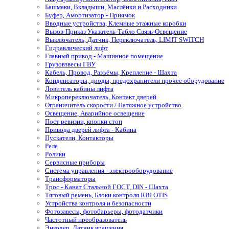
Башмаки, Вкладыши, Маслёнки и Расходники
Буфер, Амортизатор - Приямок
Вводные устройства, Клемные этажные коробки
Вызов-Приказ Указатель-Табло Связь-Освещение
Выключатель, Датчик, Переключатель, LIMIT SWITCH
Гидравлический лифт
Главный привод - Машинное помещение
Грузовзвесы ГВУ
Кабель, Провод, Разъёмы, Крепление - Шахта
Конденсаторы, диоды, предохранители прочее оборудование
Ловитель кабины лифта
Микропереключатель, Контакт дверей
Ограничитель скорости / Натяжное устройство
Освещение, Аварийное освещение
Пост ревизии, кнопки стоп
Привода дверей лифта - Кабина
Пускатели, Контакторы
Реле
Ролики
Сервисные приборы
Система управления - электрооборудование
Трансформаторы
Трос - Канат Стальной ГОСТ, DIN - Шахта
Тяговый ремень, Блоки контроля RBI OTIS
Устройства контроля и безопасности
Фотозавесы, фотобарьеры, фотодатчики
Частотный преобразователь
Энкодер, Датчик вращения