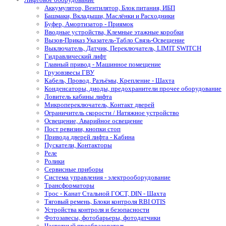
Аккумулятор, Вентилятор, Блок питания, ИБП
Башмаки, Вкладыши, Маслёнки и Расходники
Буфер, Амортизатор - Приямок
Вводные устройства, Клемные этажные коробки
Вызов-Приказ Указатель-Табло Связь-Освещение
Выключатель, Датчик, Переключатель, LIMIT SWITCH
Гидравлический лифт
Главный привод - Машинное помещение
Грузовзвесы ГВУ
Кабель, Провод, Разъёмы, Крепление - Шахта
Конденсаторы, диоды, предохранители прочее оборудование
Ловитель кабины лифта
Микропереключатель, Контакт дверей
Ограничитель скорости / Натяжное устройство
Освещение, Аварийное освещение
Пост ревизии, кнопки стоп
Привода дверей лифта - Кабина
Пускатели, Контакторы
Реле
Ролики
Сервисные приборы
Система управления - электрооборудование
Трансформаторы
Трос - Канат Стальной ГОСТ, DIN - Шахта
Тяговый ремень, Блоки контроля RBI OTIS
Устройства контроля и безопасности
Фотозавесы, фотобарьеры, фотодатчики
Частотный преобразователь