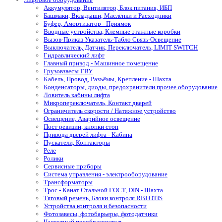
Аккумулятор, Вентилятор, Блок питания, ИБП
Башмаки, Вкладыши, Маслёнки и Расходники
Буфер, Амортизатор - Приямок
Вводные устройства, Клемные этажные коробки
Вызов-Приказ Указатель-Табло Связь-Освещение
Выключатель, Датчик, Переключатель, LIMIT SWITCH
Гидравлический лифт
Главный привод - Машинное помещение
Грузовзвесы ГВУ
Кабель, Провод, Разъёмы, Крепление - Шахта
Конденсаторы, диоды, предохранители прочее оборудование
Ловитель кабины лифта
Микропереключатель, Контакт дверей
Ограничитель скорости / Натяжное устройство
Освещение, Аварийное освещение
Пост ревизии, кнопки стоп
Привода дверей лифта - Кабина
Пускатели, Контакторы
Реле
Ролики
Сервисные приборы
Система управления - электрооборудование
Трансформаторы
Трос - Канат Стальной ГОСТ, DIN - Шахта
Тяговый ремень, Блоки контроля RBI OTIS
Устройства контроля и безопасности
Фотозавесы, фотобарьеры, фотодатчики
Частотный преобразователь