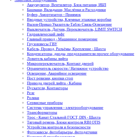
Аккумулятор, Вентилятор, Блок питания, ИБП
Башмаки, Вкладыши, Маслёнки и Расходники
Буфер, Амортизатор - Приямок
Вводные устройства, Клемные этажные коробки
Вызов-Приказ Указатель-Табло Связь-Освещение
Выключатель, Датчик, Переключатель, LIMIT SWITCH
Гидравлический лифт
Главный привод - Машинное помещение
Грузовзвесы ГВУ
Кабель, Провод, Разъёмы, Крепление - Шахта
Конденсаторы, диоды, предохранители прочее оборудование
Ловитель кабины лифта
Микропереключатель, Контакт дверей
Ограничитель скорости / Натяжное устройство
Освещение, Аварийное освещение
Пост ревизии, кнопки стоп
Привода дверей лифта - Кабина
Пускатели, Контакторы
Реле
Ролики
Сервисные приборы
Система управления - электрооборудование
Трансформаторы
Трос - Канат Стальной ГОСТ, DIN - Шахта
Тяговый ремень, Блоки контроля RBI OTIS
Устройства контроля и безопасности
Фотозавесы, фотобарьеры, фотодатчики
Частотный преобразователь