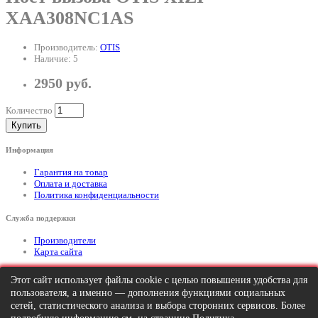
XAA308NC1AS
Производитель:
OTIS
Наличие: 5
2950 руб.
Количество
Купить
Информация
Гарантия на товар
Оплата и доставка
Политика конфиденциальности
Служба поддержки
Производители
Карта сайта
Дополнительно
Этот сайт использует файлы cookie с целью повышения удобства для
пользователя, а именно — дополнения функциями социальных
Тел: +7 (495) 646-82-95
mailto:info@apexx.ru
сетей, статистического анализа и выбора сторонних сервисов. Более