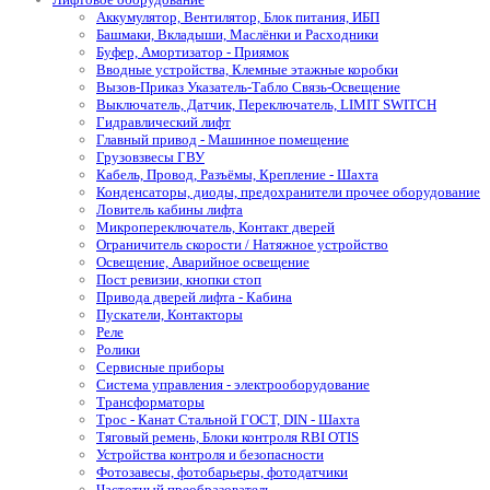
Аккумулятор, Вентилятор, Блок питания, ИБП
Башмаки, Вкладыши, Маслёнки и Расходники
Буфер, Амортизатор - Приямок
Вводные устройства, Клемные этажные коробки
Вызов-Приказ Указатель-Табло Связь-Освещение
Выключатель, Датчик, Переключатель, LIMIT SWITCH
Гидравлический лифт
Главный привод - Машинное помещение
Грузовзвесы ГВУ
Кабель, Провод, Разъёмы, Крепление - Шахта
Конденсаторы, диоды, предохранители прочее оборудование
Ловитель кабины лифта
Микропереключатель, Контакт дверей
Ограничитель скорости / Натяжное устройство
Освещение, Аварийное освещение
Пост ревизии, кнопки стоп
Привода дверей лифта - Кабина
Пускатели, Контакторы
Реле
Ролики
Сервисные приборы
Система управления - электрооборудование
Трансформаторы
Трос - Канат Стальной ГОСТ, DIN - Шахта
Тяговый ремень, Блоки контроля RBI OTIS
Устройства контроля и безопасности
Фотозавесы, фотобарьеры, фотодатчики
Частотный преобразователь