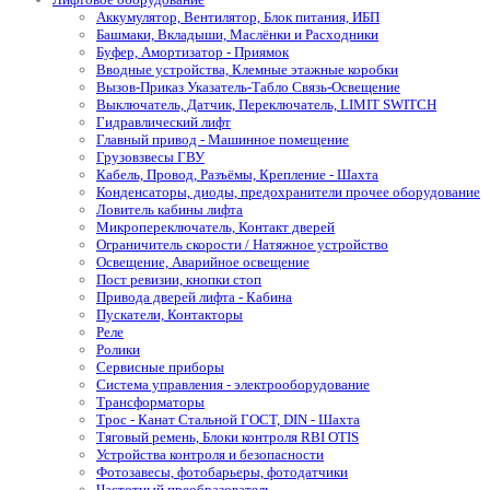
Аккумулятор, Вентилятор, Блок питания, ИБП
Башмаки, Вкладыши, Маслёнки и Расходники
Буфер, Амортизатор - Приямок
Вводные устройства, Клемные этажные коробки
Вызов-Приказ Указатель-Табло Связь-Освещение
Выключатель, Датчик, Переключатель, LIMIT SWITCH
Гидравлический лифт
Главный привод - Машинное помещение
Грузовзвесы ГВУ
Кабель, Провод, Разъёмы, Крепление - Шахта
Конденсаторы, диоды, предохранители прочее оборудование
Ловитель кабины лифта
Микропереключатель, Контакт дверей
Ограничитель скорости / Натяжное устройство
Освещение, Аварийное освещение
Пост ревизии, кнопки стоп
Привода дверей лифта - Кабина
Пускатели, Контакторы
Реле
Ролики
Сервисные приборы
Система управления - электрооборудование
Трансформаторы
Трос - Канат Стальной ГОСТ, DIN - Шахта
Тяговый ремень, Блоки контроля RBI OTIS
Устройства контроля и безопасности
Фотозавесы, фотобарьеры, фотодатчики
Частотный преобразователь