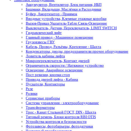
Аккумулятор, Вентилятор, Блок питания, ИБП
Башмаки, Вкладыши, Маслёнки и Расходники
Буфер, Амортизатор - Приямок
Вводные устройства, Клемные этажные коробки
Вызов-Приказ Указатель-Табло Связь-Освещение
Выключатель, Датчик, Переключатель, LIMIT SWITCH
Гидравлический лифт
Главный привод - Машинное помещение
Грузовзвесы ГВУ
Кабель, Провод, Разъёмы, Крепление - Шахта
Конденсаторы, диоды, предохранители прочее оборудование
Ловитель кабины лифта
Микропереключатель, Контакт дверей
Ограничитель скорости / Натяжное устройство
Освещение, Аварийное освещение
Пост ревизии, кнопки стоп
Привода дверей лифта - Кабина
Пускатели, Контакторы
Реле
Ролики
Сервисные приборы
Система управления - электрооборудование
Трансформаторы
Трос - Канат Стальной ГОСТ, DIN - Шахта
Тяговый ремень, Блоки контроля RBI OTIS
Устройства контроля и безопасности
Фотозавесы, фотобарьеры, фотодатчики
Частотный преобразователь