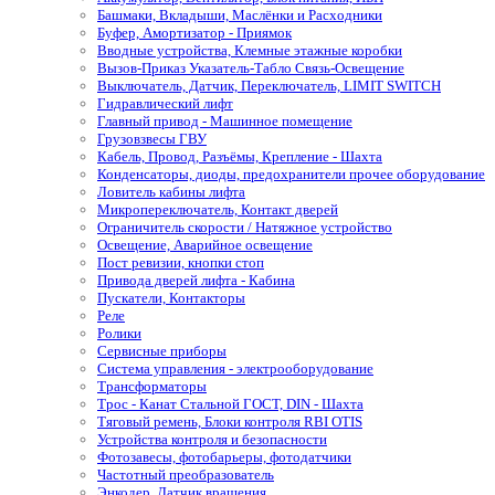
Башмаки, Вкладыши, Маслёнки и Расходники
Буфер, Амортизатор - Приямок
Вводные устройства, Клемные этажные коробки
Вызов-Приказ Указатель-Табло Связь-Освещение
Выключатель, Датчик, Переключатель, LIMIT SWITCH
Гидравлический лифт
Главный привод - Машинное помещение
Грузовзвесы ГВУ
Кабель, Провод, Разъёмы, Крепление - Шахта
Конденсаторы, диоды, предохранители прочее оборудование
Ловитель кабины лифта
Микропереключатель, Контакт дверей
Ограничитель скорости / Натяжное устройство
Освещение, Аварийное освещение
Пост ревизии, кнопки стоп
Привода дверей лифта - Кабина
Пускатели, Контакторы
Реле
Ролики
Сервисные приборы
Система управления - электрооборудование
Трансформаторы
Трос - Канат Стальной ГОСТ, DIN - Шахта
Тяговый ремень, Блоки контроля RBI OTIS
Устройства контроля и безопасности
Фотозавесы, фотобарьеры, фотодатчики
Частотный преобразователь
Энкодер, Датчик вращения