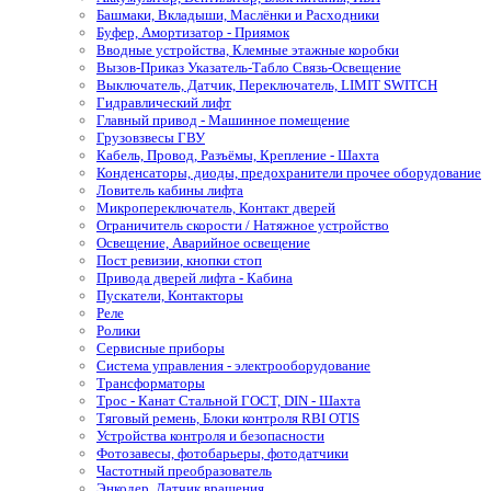
Башмаки, Вкладыши, Маслёнки и Расходники
Буфер, Амортизатор - Приямок
Вводные устройства, Клемные этажные коробки
Вызов-Приказ Указатель-Табло Связь-Освещение
Выключатель, Датчик, Переключатель, LIMIT SWITCH
Гидравлический лифт
Главный привод - Машинное помещение
Грузовзвесы ГВУ
Кабель, Провод, Разъёмы, Крепление - Шахта
Конденсаторы, диоды, предохранители прочее оборудование
Ловитель кабины лифта
Микропереключатель, Контакт дверей
Ограничитель скорости / Натяжное устройство
Освещение, Аварийное освещение
Пост ревизии, кнопки стоп
Привода дверей лифта - Кабина
Пускатели, Контакторы
Реле
Ролики
Сервисные приборы
Система управления - электрооборудование
Трансформаторы
Трос - Канат Стальной ГОСТ, DIN - Шахта
Тяговый ремень, Блоки контроля RBI OTIS
Устройства контроля и безопасности
Фотозавесы, фотобарьеры, фотодатчики
Частотный преобразователь
Энкодер, Датчик вращения