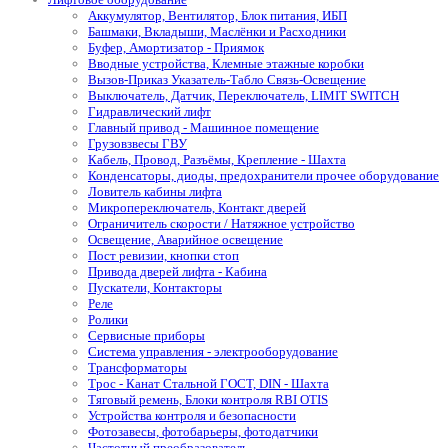
Аккумулятор, Вентилятор, Блок питания, ИБП
Башмаки, Вкладыши, Маслёнки и Расходники
Буфер, Амортизатор - Приямок
Вводные устройства, Клемные этажные коробки
Вызов-Приказ Указатель-Табло Связь-Освещение
Выключатель, Датчик, Переключатель, LIMIT SWITCH
Гидравлический лифт
Главный привод - Машинное помещение
Грузовзвесы ГВУ
Кабель, Провод, Разъёмы, Крепление - Шахта
Конденсаторы, диоды, предохранители прочее оборудование
Ловитель кабины лифта
Микропереключатель, Контакт дверей
Ограничитель скорости / Натяжное устройство
Освещение, Аварийное освещение
Пост ревизии, кнопки стоп
Привода дверей лифта - Кабина
Пускатели, Контакторы
Реле
Ролики
Сервисные приборы
Система управления - электрооборудование
Трансформаторы
Трос - Канат Стальной ГОСТ, DIN - Шахта
Тяговый ремень, Блоки контроля RBI OTIS
Устройства контроля и безопасности
Фотозавесы, фотобарьеры, фотодатчики
Частотный преобразователь