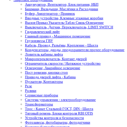
Аккумулятор, Вентилятор, Блок питания, ИБП
Башмаки, Вкладыши, Маслёнки и Расходники
Буфер, Амортизатор - Приямок
Вводные устройства, Клемные этажные коробки
Вызов-Приказ Указатель-Табло Связь-Освещение
Выключатель, Датчик, Переключатель, LIMIT SWITCH
Гидравлический лифт
Главный привод - Машинное помещение
Грузовзвесы ГВУ
Кабель, Провод, Разъёмы, Крепление - Шахта
Конденсаторы, диоды, предохранители прочее оборудование
Ловитель кабины лифта
Микропереключатель, Контакт дверей
Ограничитель скорости / Натяжное устройство
Освещение, Аварийное освещение
Пост ревизии, кнопки стоп
Привода дверей лифта - Кабина
Пускатели, Контакторы
Реле
Ролики
Сервисные приборы
Система управления - электрооборудование
Трансформаторы
Трос - Канат Стальной ГОСТ, DIN - Шахта
Тяговый ремень, Блоки контроля RBI OTIS
Устройства контроля и безопасности
Фотозавесы, фотобарьеры, фотодатчики
Частотный преобразователь