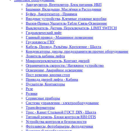
Аккумулятор, Вентилятор, Блок питания, ИБП
Башмаки, Вкладыши, Маслёнки и Расходники
Буфер, Амортизатор - Приямок
Вводные устройства, Клемные этажные коробки
Вызов-Приказ Указатель-Табло Связь-Освещение
Выключатель, Датчик, Переключатель, LIMIT SWITCH
Гидравлический лифт
Главный привод - Машинное помещение
Грузовзвесы ГВУ
Кабель, Провод, Разъёмы, Крепление - Шахта
Конденсаторы, диоды, предохранители прочее оборудование
Ловитель кабины лифта
Микропереключатель, Контакт дверей
Ограничитель скорости / Натяжное устройство
Освещение, Аварийное освещение
Пост ревизии, кнопки стоп
Привода дверей лифта - Кабина
Пускатели, Контакторы
Реле
Ролики
Сервисные приборы
Система управления - электрооборудование
Трансформаторы
Трос - Канат Стальной ГОСТ, DIN - Шахта
Тяговый ремень, Блоки контроля RBI OTIS
Устройства контроля и безопасности
Фотозавесы, фотобарьеры, фотодатчики
Частотный преобразователь