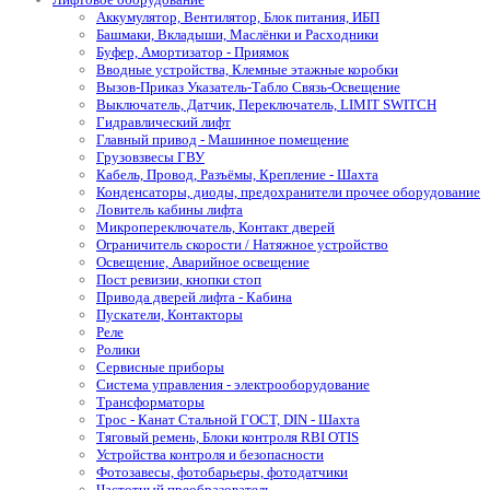
Аккумулятор, Вентилятор, Блок питания, ИБП
Башмаки, Вкладыши, Маслёнки и Расходники
Буфер, Амортизатор - Приямок
Вводные устройства, Клемные этажные коробки
Вызов-Приказ Указатель-Табло Связь-Освещение
Выключатель, Датчик, Переключатель, LIMIT SWITCH
Гидравлический лифт
Главный привод - Машинное помещение
Грузовзвесы ГВУ
Кабель, Провод, Разъёмы, Крепление - Шахта
Конденсаторы, диоды, предохранители прочее оборудование
Ловитель кабины лифта
Микропереключатель, Контакт дверей
Ограничитель скорости / Натяжное устройство
Освещение, Аварийное освещение
Пост ревизии, кнопки стоп
Привода дверей лифта - Кабина
Пускатели, Контакторы
Реле
Ролики
Сервисные приборы
Система управления - электрооборудование
Трансформаторы
Трос - Канат Стальной ГОСТ, DIN - Шахта
Тяговый ремень, Блоки контроля RBI OTIS
Устройства контроля и безопасности
Фотозавесы, фотобарьеры, фотодатчики
Частотный преобразователь