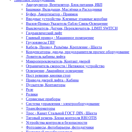
Аккумулятор, Вентилятор, Блок питания, ИБП
Башмаки, Вкладыши, Маслёнки и Расходники
Буфер, Амортизатор - Приямок
Вводные устройства, Клемные этажные коробки
Вызов-Приказ Указатель-Табло Связь-Освещение
Выключатель, Датчик, Переключатель, LIMIT SWITCH
Гидравлический лифт
Главный привод - Машинное помещение
Грузовзвесы ГВУ
Кабель, Провод, Разъёмы, Крепление - Шахта
Конденсаторы, диоды, предохранители прочее оборудование
Ловитель кабины лифта
Микропереключатель, Контакт дверей
Ограничитель скорости / Натяжное устройство
Освещение, Аварийное освещение
Пост ревизии, кнопки стоп
Привода дверей лифта - Кабина
Пускатели, Контакторы
Реле
Ролики
Сервисные приборы
Система управления - электрооборудование
Трансформаторы
Трос - Канат Стальной ГОСТ, DIN - Шахта
Тяговый ремень, Блоки контроля RBI OTIS
Устройства контроля и безопасности
Фотозавесы, фотобарьеры, фотодатчики
Частотный преобразователь