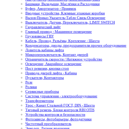
Башмаки, Вкладыши, Маслёнки и Расходники
Буфер, Амортизатор - Приямок
Вводные устройства, Клемные этажные коробки
Вызов-Приказ Указатель-Табло Связь-Освещение
Выключатель, Датчик, Переключатель, LIMIT SWITCH
Гидравлический лифт
Главный привод - Машинное помещение
Грузовзвесы ГВУ
Кабель, Провод, Разъёмы, Крепление - Шахта
Конденсаторы, диоды, предохранители прочее оборудование
Ловитель кабины лифта
Микропереключатель, Контакт дверей
Ограничитель скорости / Натяжное устройство
Освещение, Аварийное освещение
Пост ревизии, кнопки стоп
Привода дверей лифта - Кабина
Пускатели, Контакторы
Реле
Ролики
Сервисные приборы
Система управления - электрооборудование
Трансформаторы
Трос - Канат Стальной ГОСТ, DIN - Шахта
Тяговый ремень, Блоки контроля RBI OTIS
Устройства контроля и безопасности
Фотозавесы, фотобарьеры, фотодатчики
Частотный преобразователь
Энкодер, Датчик вращения