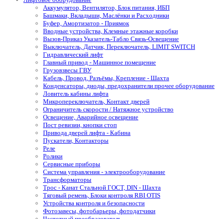
Аккумулятор, Вентилятор, Блок питания, ИБП
Башмаки, Вкладыши, Маслёнки и Расходники
Буфер, Амортизатор - Приямок
Вводные устройства, Клемные этажные коробки
Вызов-Приказ Указатель-Табло Связь-Освещение
Выключатель, Датчик, Переключатель, LIMIT SWITCH
Гидравлический лифт
Главный привод - Машинное помещение
Грузовзвесы ГВУ
Кабель, Провод, Разъёмы, Крепление - Шахта
Конденсаторы, диоды, предохранители прочее оборудование
Ловитель кабины лифта
Микропереключатель, Контакт дверей
Ограничитель скорости / Натяжное устройство
Освещение, Аварийное освещение
Пост ревизии, кнопки стоп
Привода дверей лифта - Кабина
Пускатели, Контакторы
Реле
Ролики
Сервисные приборы
Система управления - электрооборудование
Трансформаторы
Трос - Канат Стальной ГОСТ, DIN - Шахта
Тяговый ремень, Блоки контроля RBI OTIS
Устройства контроля и безопасности
Фотозавесы, фотобарьеры, фотодатчики
Частотный преобразователь