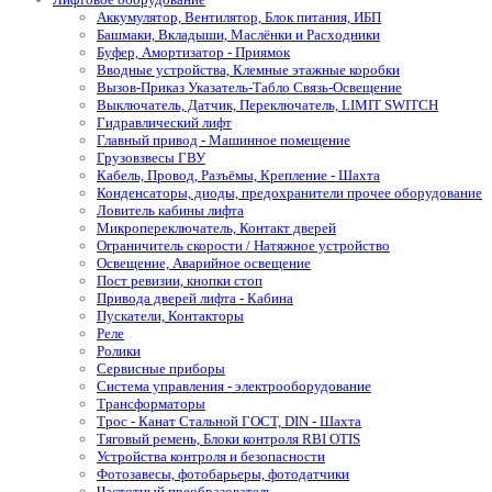
Аккумулятор, Вентилятор, Блок питания, ИБП
Башмаки, Вкладыши, Маслёнки и Расходники
Буфер, Амортизатор - Приямок
Вводные устройства, Клемные этажные коробки
Вызов-Приказ Указатель-Табло Связь-Освещение
Выключатель, Датчик, Переключатель, LIMIT SWITCH
Гидравлический лифт
Главный привод - Машинное помещение
Грузовзвесы ГВУ
Кабель, Провод, Разъёмы, Крепление - Шахта
Конденсаторы, диоды, предохранители прочее оборудование
Ловитель кабины лифта
Микропереключатель, Контакт дверей
Ограничитель скорости / Натяжное устройство
Освещение, Аварийное освещение
Пост ревизии, кнопки стоп
Привода дверей лифта - Кабина
Пускатели, Контакторы
Реле
Ролики
Сервисные приборы
Система управления - электрооборудование
Трансформаторы
Трос - Канат Стальной ГОСТ, DIN - Шахта
Тяговый ремень, Блоки контроля RBI OTIS
Устройства контроля и безопасности
Фотозавесы, фотобарьеры, фотодатчики
Частотный преобразователь