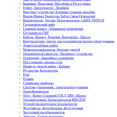
Башмаки, Вкладыши, Маслёнки и Расходники
Буфер, Амортизатор - Приямок
Вводные устройства, Клемные этажные коробки
Вызов-Приказ Указатель-Табло Связь-Освещение
Выключатель, Датчик, Переключатель, LIMIT SWITCH
Гидравлический лифт
Главный привод - Машинное помещение
Грузовзвесы ГВУ
Кабель, Провод, Разъёмы, Крепление - Шахта
Конденсаторы, диоды, предохранители прочее оборудование
Ловитель кабины лифта
Микропереключатель, Контакт дверей
Ограничитель скорости / Натяжное устройство
Освещение, Аварийное освещение
Пост ревизии, кнопки стоп
Привода дверей лифта - Кабина
Пускатели, Контакторы
Реле
Ролики
Сервисные приборы
Система управления - электрооборудование
Трансформаторы
Трос - Канат Стальной ГОСТ, DIN - Шахта
Тяговый ремень, Блоки контроля RBI OTIS
Устройства контроля и безопасности
Фотозавесы, фотобарьеры, фотодатчики
Частотный преобразователь
Энкодер, Датчик вращения