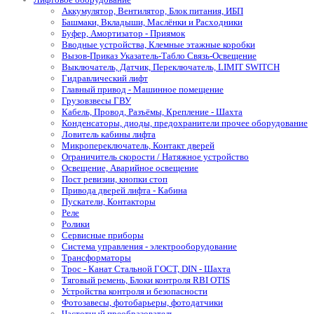
Аккумулятор, Вентилятор, Блок питания, ИБП
Башмаки, Вкладыши, Маслёнки и Расходники
Буфер, Амортизатор - Приямок
Вводные устройства, Клемные этажные коробки
Вызов-Приказ Указатель-Табло Связь-Освещение
Выключатель, Датчик, Переключатель, LIMIT SWITCH
Гидравлический лифт
Главный привод - Машинное помещение
Грузовзвесы ГВУ
Кабель, Провод, Разъёмы, Крепление - Шахта
Конденсаторы, диоды, предохранители прочее оборудование
Ловитель кабины лифта
Микропереключатель, Контакт дверей
Ограничитель скорости / Натяжное устройство
Освещение, Аварийное освещение
Пост ревизии, кнопки стоп
Привода дверей лифта - Кабина
Пускатели, Контакторы
Реле
Ролики
Сервисные приборы
Система управления - электрооборудование
Трансформаторы
Трос - Канат Стальной ГОСТ, DIN - Шахта
Тяговый ремень, Блоки контроля RBI OTIS
Устройства контроля и безопасности
Фотозавесы, фотобарьеры, фотодатчики
Частотный преобразователь