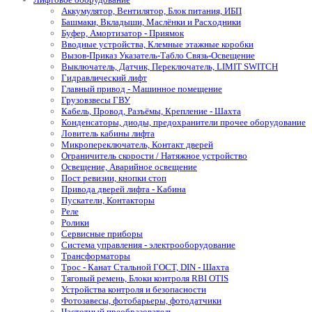
Аккумулятор, Вентилятор, Блок питания, ИБП
Башмаки, Вкладыши, Маслёнки и Расходники
Буфер, Амортизатор - Приямок
Вводные устройства, Клемные этажные коробки
Вызов-Приказ Указатель-Табло Связь-Освещение
Выключатель, Датчик, Переключатель, LIMIT SWITCH
Гидравлический лифт
Главный привод - Машинное помещение
Грузовзвесы ГВУ
Кабель, Провод, Разъёмы, Крепление - Шахта
Конденсаторы, диоды, предохранители прочее оборудование
Ловитель кабины лифта
Микропереключатель, Контакт дверей
Ограничитель скорости / Натяжное устройство
Освещение, Аварийное освещение
Пост ревизии, кнопки стоп
Привода дверей лифта - Кабина
Пускатели, Контакторы
Реле
Ролики
Сервисные приборы
Система управления - электрооборудование
Трансформаторы
Трос - Канат Стальной ГОСТ, DIN - Шахта
Тяговый ремень, Блоки контроля RBI OTIS
Устройства контроля и безопасности
Фотозавесы, фотобарьеры, фотодатчики
Частотный преобразователь