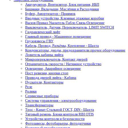
Аккумулятор, Вентилятор, Блок питания, ИБП
Башмаки, Вкладыши, Маслёнки и Расходники
Буфер, Амортизатор - Приямок
Вводные устройства, Клемные этажные коробки
Вызов-Приказ Указатель-Табло Связь-Освещение
Выключатель, Датчик, Переключатель, LIMIT SWITCH
Гидравлический лифт
Главный привод - Машинное помещение
Грузовзвесы ГВУ
Кабель, Провод, Разъёмы, Крепление - Шахта
Конденсаторы, диоды, предохранители прочее оборудование
Ловитель кабины лифта
Микропереключатель, Контакт дверей
Ограничитель скорости / Натяжное устройство
Освещение, Аварийное освещение
Пост ревизии, кнопки стоп
Привода дверей лифта - Кабина
Пускатели, Контакторы
Реле
Ролики
Сервисные приборы
Система управления - электрооборудование
Трансформаторы
Трос - Канат Стальной ГОСТ, DIN - Шахта
Тяговый ремень, Блоки контроля RBI OTIS
Устройства контроля и безопасности
Фотозавесы, фотобарьеры, фотодатчики
Частотный преобразователь