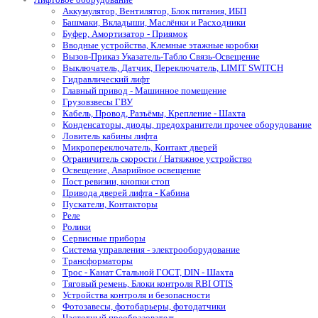
Аккумулятор, Вентилятор, Блок питания, ИБП
Башмаки, Вкладыши, Маслёнки и Расходники
Буфер, Амортизатор - Приямок
Вводные устройства, Клемные этажные коробки
Вызов-Приказ Указатель-Табло Связь-Освещение
Выключатель, Датчик, Переключатель, LIMIT SWITCH
Гидравлический лифт
Главный привод - Машинное помещение
Грузовзвесы ГВУ
Кабель, Провод, Разъёмы, Крепление - Шахта
Конденсаторы, диоды, предохранители прочее оборудование
Ловитель кабины лифта
Микропереключатель, Контакт дверей
Ограничитель скорости / Натяжное устройство
Освещение, Аварийное освещение
Пост ревизии, кнопки стоп
Привода дверей лифта - Кабина
Пускатели, Контакторы
Реле
Ролики
Сервисные приборы
Система управления - электрооборудование
Трансформаторы
Трос - Канат Стальной ГОСТ, DIN - Шахта
Тяговый ремень, Блоки контроля RBI OTIS
Устройства контроля и безопасности
Фотозавесы, фотобарьеры, фотодатчики
Частотный преобразователь