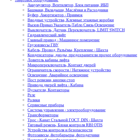
Аккумулятор, Вентилятор, Блок питания, ИБП
Башмаки, Вкладыши, Маслёнки и Расходники
Буфер, Амортизатор - Приямок
Вводные устройства, Клемные этажные коробки
Вызов-Приказ Указатель-Табло Связь-Освещение
Выключатель, Датчик, Переключатель, LIMIT SWITCH
Гидравлический лифт
Главный привод - Машинное помещение
Грузовзвесы ГВУ
Кабель, Провод, Разъёмы, Крепление - Шахта
Конденсаторы, диоды, предохранители прочее оборудование
Ловитель кабины лифта
Микропереключатель, Контакт дверей
Ограничитель скорости / Натяжное устройство
Освещение, Аварийное освещение
Пост ревизии, кнопки стоп
Привода дверей лифта - Кабина
Пускатели, Контакторы
Реле
Ролики
Сервисные приборы
Система управления - электрооборудование
Трансформаторы
Трос - Канат Стальной ГОСТ, DIN - Шахта
Тяговый ремень, Блоки контроля RBI OTIS
Устройства контроля и безопасности
Фотозавесы, фотобарьеры, фотодатчики
Частотный преобразователь