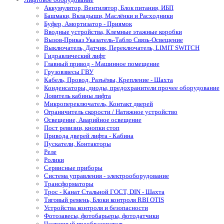
Аккумулятор, Вентилятор, Блок питания, ИБП
Башмаки, Вкладыши, Маслёнки и Расходники
Буфер, Амортизатор - Приямок
Вводные устройства, Клемные этажные коробки
Вызов-Приказ Указатель-Табло Связь-Освещение
Выключатель, Датчик, Переключатель, LIMIT SWITCH
Гидравлический лифт
Главный привод - Машинное помещение
Грузовзвесы ГВУ
Кабель, Провод, Разъёмы, Крепление - Шахта
Конденсаторы, диоды, предохранители прочее оборудование
Ловитель кабины лифта
Микропереключатель, Контакт дверей
Ограничитель скорости / Натяжное устройство
Освещение, Аварийное освещение
Пост ревизии, кнопки стоп
Привода дверей лифта - Кабина
Пускатели, Контакторы
Реле
Ролики
Сервисные приборы
Система управления - электрооборудование
Трансформаторы
Трос - Канат Стальной ГОСТ, DIN - Шахта
Тяговый ремень, Блоки контроля RBI OTIS
Устройства контроля и безопасности
Фотозавесы, фотобарьеры, фотодатчики
Частотный преобразователь