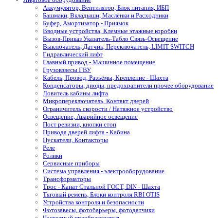
Аккумулятор, Вентилятор, Блок питания, ИБП
Башмаки, Вкладыши, Маслёнки и Расходники
Буфер, Амортизатор - Приямок
Вводные устройства, Клемные этажные коробки
Вызов-Приказ Указатель-Табло Связь-Освещение
Выключатель, Датчик, Переключатель, LIMIT SWITCH
Гидравлический лифт
Главный привод - Машинное помещение
Грузовзвесы ГВУ
Кабель, Провод, Разъёмы, Крепление - Шахта
Конденсаторы, диоды, предохранители прочее оборудование
Ловитель кабины лифта
Микропереключатель, Контакт дверей
Ограничитель скорости / Натяжное устройство
Освещение, Аварийное освещение
Пост ревизии, кнопки стоп
Привода дверей лифта - Кабина
Пускатели, Контакторы
Реле
Ролики
Сервисные приборы
Система управления - электрооборудование
Трансформаторы
Трос - Канат Стальной ГОСТ, DIN - Шахта
Тяговый ремень, Блоки контроля RBI OTIS
Устройства контроля и безопасности
Фотозавесы, фотобарьеры, фотодатчики
Частотный преобразователь