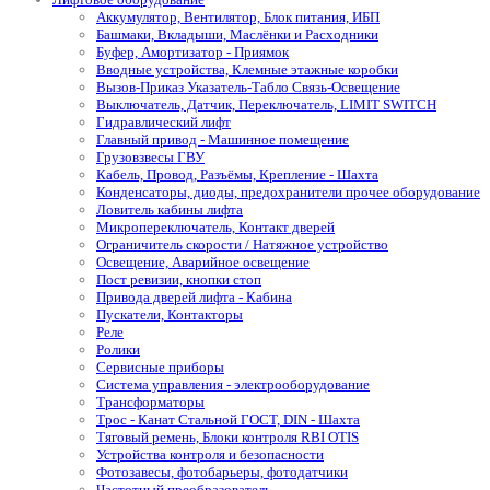
Аккумулятор, Вентилятор, Блок питания, ИБП
Башмаки, Вкладыши, Маслёнки и Расходники
Буфер, Амортизатор - Приямок
Вводные устройства, Клемные этажные коробки
Вызов-Приказ Указатель-Табло Связь-Освещение
Выключатель, Датчик, Переключатель, LIMIT SWITCH
Гидравлический лифт
Главный привод - Машинное помещение
Грузовзвесы ГВУ
Кабель, Провод, Разъёмы, Крепление - Шахта
Конденсаторы, диоды, предохранители прочее оборудование
Ловитель кабины лифта
Микропереключатель, Контакт дверей
Ограничитель скорости / Натяжное устройство
Освещение, Аварийное освещение
Пост ревизии, кнопки стоп
Привода дверей лифта - Кабина
Пускатели, Контакторы
Реле
Ролики
Сервисные приборы
Система управления - электрооборудование
Трансформаторы
Трос - Канат Стальной ГОСТ, DIN - Шахта
Тяговый ремень, Блоки контроля RBI OTIS
Устройства контроля и безопасности
Фотозавесы, фотобарьеры, фотодатчики
Частотный преобразователь