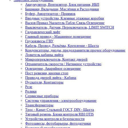
Аккумулятор, Вентилятор, Блок питания, ИБП
Башмаки, Вкладыши, Маслёнки и Расходники
Буфер, Амортизатор - Приямок
Вводные устройства, Клемные этажные коробки
Вызов-Приказ Указатель-Табло Связь-Освещение
Выключатель, Датчик, Переключатель, LIMIT SWITCH
Гидравлический лифт
Главный привод - Машинное помещение
Грузовзвесы ГВУ
Кабель, Провод, Разъёмы, Крепление - Шахта
Конденсаторы, диоды, предохранители прочее оборудование
Ловитель кабины лифта
Микропереключатель, Контакт дверей
Ограничитель скорости / Натяжное устройство
Освещение, Аварийное освещение
Пост ревизии, кнопки стоп
Привода дверей лифта - Кабина
Пускатели, Контакторы
Реле
Ролики
Сервисные приборы
Система управления - электрооборудование
Трансформаторы
Трос - Канат Стальной ГОСТ, DIN - Шахта
Тяговый ремень, Блоки контроля RBI OTIS
Устройства контроля и безопасности
Фотозавесы, фотобарьеры, фотодатчики
Частотный преобразователь