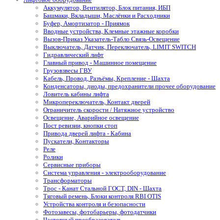
Аккумулятор, Вентилятор, Блок питания, ИБП
Башмаки, Вкладыши, Маслёнки и Расходники
Буфер, Амортизатор - Приямок
Вводные устройства, Клемные этажные коробки
Вызов-Приказ Указатель-Табло Связь-Освещение
Выключатель, Датчик, Переключатель, LIMIT SWITCH
Гидравлический лифт
Главный привод - Машинное помещение
Грузовзвесы ГВУ
Кабель, Провод, Разъёмы, Крепление - Шахта
Конденсаторы, диоды, предохранители прочее оборудование
Ловитель кабины лифта
Микропереключатель, Контакт дверей
Ограничитель скорости / Натяжное устройство
Освещение, Аварийное освещение
Пост ревизии, кнопки стоп
Привода дверей лифта - Кабина
Пускатели, Контакторы
Реле
Ролики
Сервисные приборы
Система управления - электрооборудование
Трансформаторы
Трос - Канат Стальной ГОСТ, DIN - Шахта
Тяговый ремень, Блоки контроля RBI OTIS
Устройства контроля и безопасности
Фотозавесы, фотобарьеры, фотодатчики
Частотный преобразователь