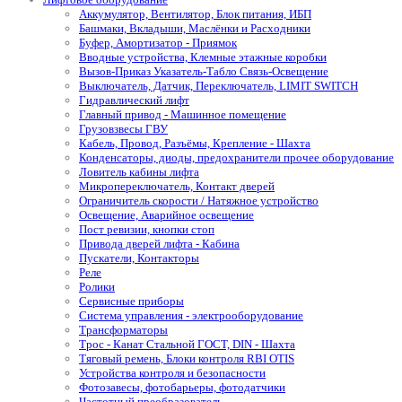
Аккумулятор, Вентилятор, Блок питания, ИБП
Башмаки, Вкладыши, Маслёнки и Расходники
Буфер, Амортизатор - Приямок
Вводные устройства, Клемные этажные коробки
Вызов-Приказ Указатель-Табло Связь-Освещение
Выключатель, Датчик, Переключатель, LIMIT SWITCH
Гидравлический лифт
Главный привод - Машинное помещение
Грузовзвесы ГВУ
Кабель, Провод, Разъёмы, Крепление - Шахта
Конденсаторы, диоды, предохранители прочее оборудование
Ловитель кабины лифта
Микропереключатель, Контакт дверей
Ограничитель скорости / Натяжное устройство
Освещение, Аварийное освещение
Пост ревизии, кнопки стоп
Привода дверей лифта - Кабина
Пускатели, Контакторы
Реле
Ролики
Сервисные приборы
Система управления - электрооборудование
Трансформаторы
Трос - Канат Стальной ГОСТ, DIN - Шахта
Тяговый ремень, Блоки контроля RBI OTIS
Устройства контроля и безопасности
Фотозавесы, фотобарьеры, фотодатчики
Частотный преобразователь