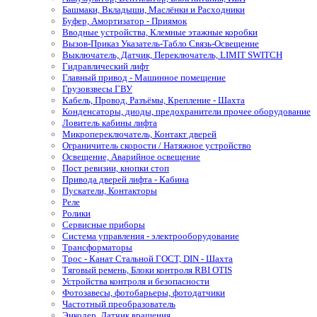
Башмаки, Вкладыши, Маслёнки и Расходники
Буфер, Амортизатор - Приямок
Вводные устройства, Клемные этажные коробки
Вызов-Приказ Указатель-Табло Связь-Освещение
Выключатель, Датчик, Переключатель, LIMIT SWITCH
Гидравлический лифт
Главный привод - Машинное помещение
Грузовзвесы ГВУ
Кабель, Провод, Разъёмы, Крепление - Шахта
Конденсаторы, диоды, предохранители прочее оборудование
Ловитель кабины лифта
Микропереключатель, Контакт дверей
Ограничитель скорости / Натяжное устройство
Освещение, Аварийное освещение
Пост ревизии, кнопки стоп
Привода дверей лифта - Кабина
Пускатели, Контакторы
Реле
Ролики
Сервисные приборы
Система управления - электрооборудование
Трансформаторы
Трос - Канат Стальной ГОСТ, DIN - Шахта
Тяговый ремень, Блоки контроля RBI OTIS
Устройства контроля и безопасности
Фотозавесы, фотобарьеры, фотодатчики
Частотный преобразователь
Энкодер, Датчик вращения