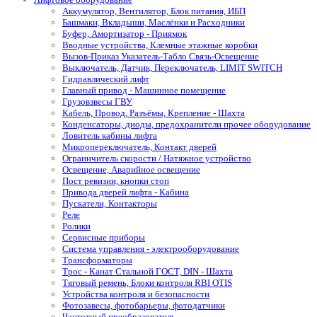
Аккумулятор, Вентилятор, Блок питания, ИБП
Башмаки, Вкладыши, Маслёнки и Расходники
Буфер, Амортизатор - Приямок
Вводные устройства, Клемные этажные коробки
Вызов-Приказ Указатель-Табло Связь-Освещение
Выключатель, Датчик, Переключатель, LIMIT SWITCH
Гидравлический лифт
Главный привод - Машинное помещение
Грузовзвесы ГВУ
Кабель, Провод, Разъёмы, Крепление - Шахта
Конденсаторы, диоды, предохранители прочее оборудование
Ловитель кабины лифта
Микропереключатель, Контакт дверей
Ограничитель скорости / Натяжное устройство
Освещение, Аварийное освещение
Пост ревизии, кнопки стоп
Привода дверей лифта - Кабина
Пускатели, Контакторы
Реле
Ролики
Сервисные приборы
Система управления - электрооборудование
Трансформаторы
Трос - Канат Стальной ГОСТ, DIN - Шахта
Тяговый ремень, Блоки контроля RBI OTIS
Устройства контроля и безопасности
Фотозавесы, фотобарьеры, фотодатчики
Частотный преобразователь