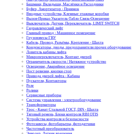
Башмаки, Вкладыши, Маслёнки и Расходники
Буфер, Амортизатор - Приямок
Вводные устройства, Клемные этажные коробки
Вызов-Приказ Указатель-Табло Связь-Освещение
Выключатель, Датчик, Переключатель, LIMIT SWITCH
Гидравлический лифт
Главный привод - Машинное помещение
Грузовзвесы ГВУ
Кабель, Провод, Разъёмы, Крепление - Шахта
Конденсаторы, диоды, предохранители прочее оборудование
Ловитель кабины лифта
Микропереключатель, Контакт дверей
Ограничитель скорости / Натяжное устройство
Освещение, Аварийное освещение
Пост ревизии, кнопки стоп
Привода дверей лифта - Кабина
Пускатели, Контакторы
Реле
Ролики
Сервисные приборы
Система управления - электрооборудование
Трансформаторы
Трос - Канат Стальной ГОСТ, DIN - Шахта
Тяговый ремень, Блоки контроля RBI OTIS
Устройства контроля и безопасности
Фотозавесы, фотобарьеры, фотодатчики
Частотный преобразователь
Энкодер, Датчик вращения