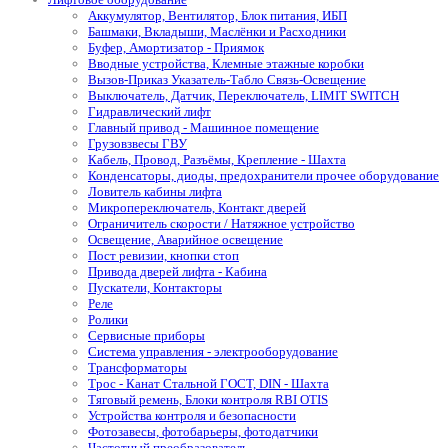
Аккумулятор, Вентилятор, Блок питания, ИБП
Башмаки, Вкладыши, Маслёнки и Расходники
Буфер, Амортизатор - Приямок
Вводные устройства, Клемные этажные коробки
Вызов-Приказ Указатель-Табло Связь-Освещение
Выключатель, Датчик, Переключатель, LIMIT SWITCH
Гидравлический лифт
Главный привод - Машинное помещение
Грузовзвесы ГВУ
Кабель, Провод, Разъёмы, Крепление - Шахта
Конденсаторы, диоды, предохранители прочее оборудование
Ловитель кабины лифта
Микропереключатель, Контакт дверей
Ограничитель скорости / Натяжное устройство
Освещение, Аварийное освещение
Пост ревизии, кнопки стоп
Привода дверей лифта - Кабина
Пускатели, Контакторы
Реле
Ролики
Сервисные приборы
Система управления - электрооборудование
Трансформаторы
Трос - Канат Стальной ГОСТ, DIN - Шахта
Тяговый ремень, Блоки контроля RBI OTIS
Устройства контроля и безопасности
Фотозавесы, фотобарьеры, фотодатчики
Частотный преобразователь