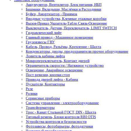
Аккумулятор, Вентилятор, Блок питания, ИБП
Башмаки, Вкладыши, Маслёнки и Расходники
Буфер, Амортизатор - Приямок
Вводные устройства, Клемные этажные коробки
Вызов-Приказ Указатель-Табло Связь-Освещение
Выключатель, Датчик, Переключатель, LIMIT SWITCH
Гидравлический лифт
Главный привод - Машинное помещение
Грузовзвесы ГВУ
Кабель, Провод, Разъёмы, Крепление - Шахта
Конденсаторы, диоды, предохранители прочее оборудование
Ловитель кабины лифта
Микропереключатель, Контакт дверей
Ограничитель скорости / Натяжное устройство
Освещение, Аварийное освещение
Пост ревизии, кнопки стоп
Привода дверей лифта - Кабина
Пускатели, Контакторы
Реле
Ролики
Сервисные приборы
Система управления - электрооборудование
Трансформаторы
Трос - Канат Стальной ГОСТ, DIN - Шахта
Тяговый ремень, Блоки контроля RBI OTIS
Устройства контроля и безопасности
Фотозавесы, фотобарьеры, фотодатчики
Частотный преобразователь