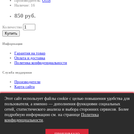
Производитель:
OTIS
Наличие: 16
850 руб.
Количество
Купить
Информация
Гарантия на товар
Оплата и доставка
Политика конфиденциальности
Служба поддержки
Производители
Карта сайта
Дополнительно
Этот сайт использует файлы cookie с целью повышения удобства для
пользователя, а именно — дополнения функциями социальных
Тел: +7 (495) 646-82-95
mailto:info@apexx.ru
сетей, статистического анализа и выбора сторонних сервисов. Более
подробную информацию см. на странице
Политика
Вся информация и цены на товар, размещенные на данном сайте, носят
конфиденциальности
.
информационный характер и ни при каких обстоятельствах не является
публичной офертой!