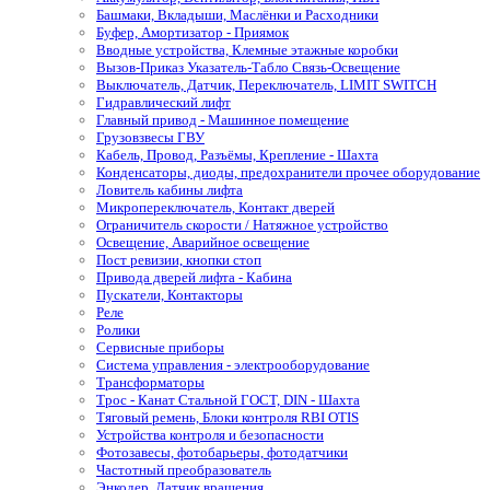
Башмаки, Вкладыши, Маслёнки и Расходники
Буфер, Амортизатор - Приямок
Вводные устройства, Клемные этажные коробки
Вызов-Приказ Указатель-Табло Связь-Освещение
Выключатель, Датчик, Переключатель, LIMIT SWITCH
Гидравлический лифт
Главный привод - Машинное помещение
Грузовзвесы ГВУ
Кабель, Провод, Разъёмы, Крепление - Шахта
Конденсаторы, диоды, предохранители прочее оборудование
Ловитель кабины лифта
Микропереключатель, Контакт дверей
Ограничитель скорости / Натяжное устройство
Освещение, Аварийное освещение
Пост ревизии, кнопки стоп
Привода дверей лифта - Кабина
Пускатели, Контакторы
Реле
Ролики
Сервисные приборы
Система управления - электрооборудование
Трансформаторы
Трос - Канат Стальной ГОСТ, DIN - Шахта
Тяговый ремень, Блоки контроля RBI OTIS
Устройства контроля и безопасности
Фотозавесы, фотобарьеры, фотодатчики
Частотный преобразователь
Энкодер, Датчик вращения