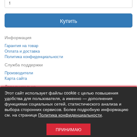
Купить
Информация
Гарантия на товар
Оплата и доставка
Политика конфиденциальности
Служба поддержки
Производители
Карта сайта
Дополнительно
Этот сайт использует файлы cookie с целью повышения
Тел: +7 (495) 646-82-95
mailto:info@apexx.ru
удобства для пользователя, а именно — дополнения
функциями социальных сетей, статистического анализа и
выбора сторонних сервисов. Более подробную информацию
см. на странице
Политика конфиденциальности
.
Вся информация и цены на товар, размещенные на данном сайте,
носят информационный характер и ни при каких обстоятельствах
не является публичной офертой!
ПРИНИМАЮ
APEXX 7 © 2026