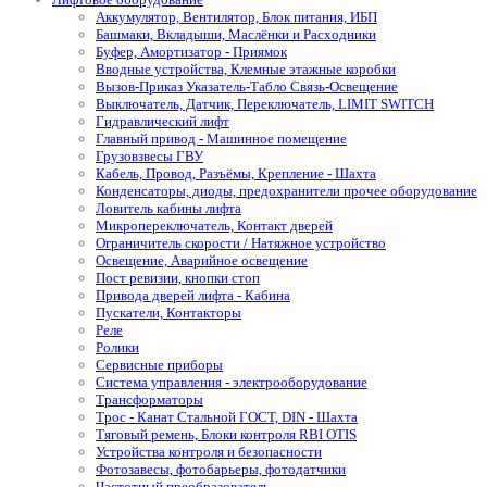
Аккумулятор, Вентилятор, Блок питания, ИБП
Башмаки, Вкладыши, Маслёнки и Расходники
Буфер, Амортизатор - Приямок
Вводные устройства, Клемные этажные коробки
Вызов-Приказ Указатель-Табло Связь-Освещение
Выключатель, Датчик, Переключатель, LIMIT SWITCH
Гидравлический лифт
Главный привод - Машинное помещение
Грузовзвесы ГВУ
Кабель, Провод, Разъёмы, Крепление - Шахта
Конденсаторы, диоды, предохранители прочее оборудование
Ловитель кабины лифта
Микропереключатель, Контакт дверей
Ограничитель скорости / Натяжное устройство
Освещение, Аварийное освещение
Пост ревизии, кнопки стоп
Привода дверей лифта - Кабина
Пускатели, Контакторы
Реле
Ролики
Сервисные приборы
Система управления - электрооборудование
Трансформаторы
Трос - Канат Стальной ГОСТ, DIN - Шахта
Тяговый ремень, Блоки контроля RBI OTIS
Устройства контроля и безопасности
Фотозавесы, фотобарьеры, фотодатчики
Частотный преобразователь