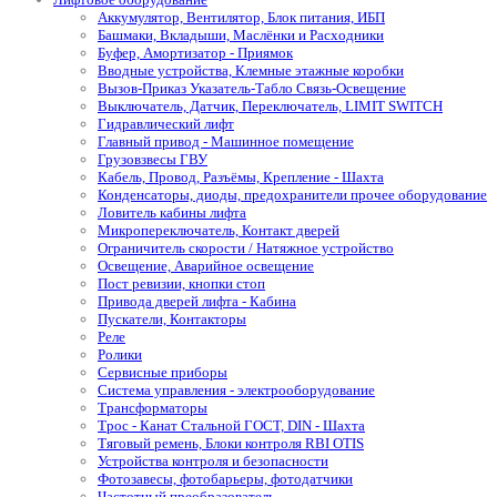
Аккумулятор, Вентилятор, Блок питания, ИБП
Башмаки, Вкладыши, Маслёнки и Расходники
Буфер, Амортизатор - Приямок
Вводные устройства, Клемные этажные коробки
Вызов-Приказ Указатель-Табло Связь-Освещение
Выключатель, Датчик, Переключатель, LIMIT SWITCH
Гидравлический лифт
Главный привод - Машинное помещение
Грузовзвесы ГВУ
Кабель, Провод, Разъёмы, Крепление - Шахта
Конденсаторы, диоды, предохранители прочее оборудование
Ловитель кабины лифта
Микропереключатель, Контакт дверей
Ограничитель скорости / Натяжное устройство
Освещение, Аварийное освещение
Пост ревизии, кнопки стоп
Привода дверей лифта - Кабина
Пускатели, Контакторы
Реле
Ролики
Сервисные приборы
Система управления - электрооборудование
Трансформаторы
Трос - Канат Стальной ГОСТ, DIN - Шахта
Тяговый ремень, Блоки контроля RBI OTIS
Устройства контроля и безопасности
Фотозавесы, фотобарьеры, фотодатчики
Частотный преобразователь