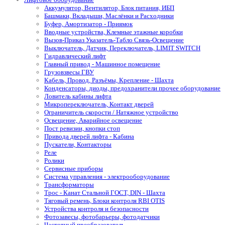
Аккумулятор, Вентилятор, Блок питания, ИБП
Башмаки, Вкладыши, Маслёнки и Расходники
Буфер, Амортизатор - Приямок
Вводные устройства, Клемные этажные коробки
Вызов-Приказ Указатель-Табло Связь-Освещение
Выключатель, Датчик, Переключатель, LIMIT SWITCH
Гидравлический лифт
Главный привод - Машинное помещение
Грузовзвесы ГВУ
Кабель, Провод, Разъёмы, Крепление - Шахта
Конденсаторы, диоды, предохранители прочее оборудование
Ловитель кабины лифта
Микропереключатель, Контакт дверей
Ограничитель скорости / Натяжное устройство
Освещение, Аварийное освещение
Пост ревизии, кнопки стоп
Привода дверей лифта - Кабина
Пускатели, Контакторы
Реле
Ролики
Сервисные приборы
Система управления - электрооборудование
Трансформаторы
Трос - Канат Стальной ГОСТ, DIN - Шахта
Тяговый ремень, Блоки контроля RBI OTIS
Устройства контроля и безопасности
Фотозавесы, фотобарьеры, фотодатчики
Частотный преобразователь