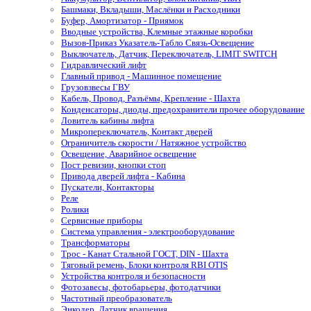
Башмаки, Вкладыши, Маслёнки и Расходники
Буфер, Амортизатор - Приямок
Вводные устройства, Клемные этажные коробки
Вызов-Приказ Указатель-Табло Связь-Освещение
Выключатель, Датчик, Переключатель, LIMIT SWITCH
Гидравлический лифт
Главный привод - Машинное помещение
Грузовзвесы ГВУ
Кабель, Провод, Разъёмы, Крепление - Шахта
Конденсаторы, диоды, предохранители прочее оборудование
Ловитель кабины лифта
Микропереключатель, Контакт дверей
Ограничитель скорости / Натяжное устройство
Освещение, Аварийное освещение
Пост ревизии, кнопки стоп
Привода дверей лифта - Кабина
Пускатели, Контакторы
Реле
Ролики
Сервисные приборы
Система управления - электрооборудование
Трансформаторы
Трос - Канат Стальной ГОСТ, DIN - Шахта
Тяговый ремень, Блоки контроля RBI OTIS
Устройства контроля и безопасности
Фотозавесы, фотобарьеры, фотодатчики
Частотный преобразователь
Энкодер, Датчик вращения