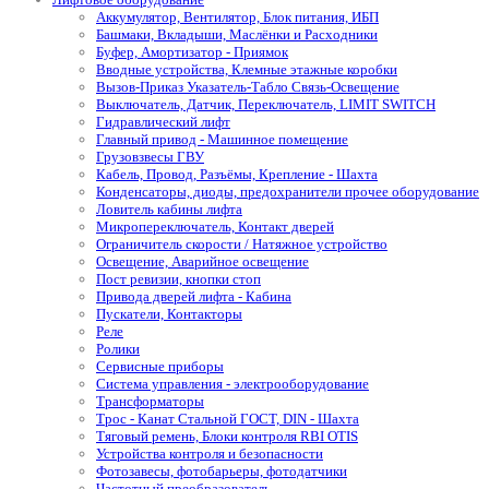
Аккумулятор, Вентилятор, Блок питания, ИБП
Башмаки, Вкладыши, Маслёнки и Расходники
Буфер, Амортизатор - Приямок
Вводные устройства, Клемные этажные коробки
Вызов-Приказ Указатель-Табло Связь-Освещение
Выключатель, Датчик, Переключатель, LIMIT SWITCH
Гидравлический лифт
Главный привод - Машинное помещение
Грузовзвесы ГВУ
Кабель, Провод, Разъёмы, Крепление - Шахта
Конденсаторы, диоды, предохранители прочее оборудование
Ловитель кабины лифта
Микропереключатель, Контакт дверей
Ограничитель скорости / Натяжное устройство
Освещение, Аварийное освещение
Пост ревизии, кнопки стоп
Привода дверей лифта - Кабина
Пускатели, Контакторы
Реле
Ролики
Сервисные приборы
Система управления - электрооборудование
Трансформаторы
Трос - Канат Стальной ГОСТ, DIN - Шахта
Тяговый ремень, Блоки контроля RBI OTIS
Устройства контроля и безопасности
Фотозавесы, фотобарьеры, фотодатчики
Частотный преобразователь