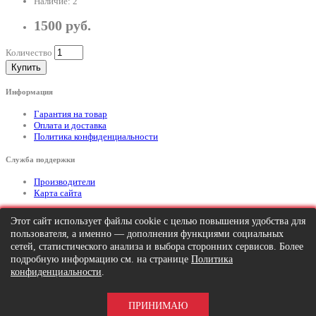
Наличие: 2
1500 руб.
Количество
Купить
Информация
Гарантия на товар
Оплата и доставка
Политика конфиденциальности
Служба поддержки
Производители
Карта сайта
Дополнительно
Этот сайт использует файлы cookie с целью повышения удобства для
пользователя, а именно — дополнения функциями социальных
Тел: +7 (495) 646-82-95
mailto:info@apexx.ru
сетей, статистического анализа и выбора сторонних сервисов. Более
подробную информацию см. на странице
Политика
Вся информация и цены на товар, размещенные на данном сайте, носят
конфиденциальности
.
информационный характер и ни при каких обстоятельствах не является
публичной офертой!
ПРИНИМАЮ
APEXX 7 © 2026