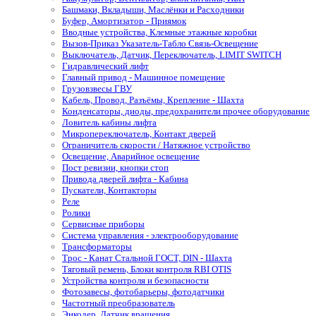
Башмаки, Вкладыши, Маслёнки и Расходники
Буфер, Амортизатор - Приямок
Вводные устройства, Клемные этажные коробки
Вызов-Приказ Указатель-Табло Связь-Освещение
Выключатель, Датчик, Переключатель, LIMIT SWITCH
Гидравлический лифт
Главный привод - Машинное помещение
Грузовзвесы ГВУ
Кабель, Провод, Разъёмы, Крепление - Шахта
Конденсаторы, диоды, предохранители прочее оборудование
Ловитель кабины лифта
Микропереключатель, Контакт дверей
Ограничитель скорости / Натяжное устройство
Освещение, Аварийное освещение
Пост ревизии, кнопки стоп
Привода дверей лифта - Кабина
Пускатели, Контакторы
Реле
Ролики
Сервисные приборы
Система управления - электрооборудование
Трансформаторы
Трос - Канат Стальной ГОСТ, DIN - Шахта
Тяговый ремень, Блоки контроля RBI OTIS
Устройства контроля и безопасности
Фотозавесы, фотобарьеры, фотодатчики
Частотный преобразователь
Энкодер, Датчик вращения