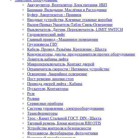
Аккумулятор, Вентилятор, Блок питания, ИБП
Башмаки, Вкладыши, Маслёнки и Расходники
Буфер, Амортизатор - Приямок
Вводные устройства, Клемные этажные коробки
Вызов-Приказ Указатель-Табло Связь-Освещение
Выключатель, Датчик, Переключатель, LIMIT SWITCH
Гидравлический лифт
Главный привод - Машинное помещение
Грузовзвесы ГВУ
Кабель, Провод, Разъёмы, Крепление - Шахта
Конденсаторы, диоды, предохранители прочее оборудование
Ловитель кабины лифта
Микропереключатель, Контакт дверей
Ограничитель скорости / Натяжное устройство
Освещение, Аварийное освещение
Пост ревизии, кнопки стоп
Привода дверей лифта - Кабина
Пускатели, Контакторы
Реле
Ролики
Сервисные приборы
Система управления - электрооборудование
Трансформаторы
Трос - Канат Стальной ГОСТ, DIN - Шахта
Тяговый ремень, Блоки контроля RBI OTIS
Устройства контроля и безопасности
Фотозавесы, фотобарьеры, фотодатчики
Частотный преобразователь