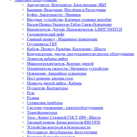
Аккумулятор, Вентилятор, Блок питания, ИБП
Башмаки, Вкладыши, Маслёнки и Расходники
Буфер, Амортизатор - Приямок
Вводные устройства, Клемные этажные коробки
Вызов-Приказ Указатель-Табло Связь-Освещение
Выключатель, Датчик, Переключатель, LIMIT SWITCH
Гидравлический лифт
Главный привод - Машинное помещение
Грузовзвесы ГВУ
Кабель, Провод, Разъёмы, Крепление - Шахта
Конденсаторы, диоды, предохранители прочее оборудование
Ловитель кабины лифта
Микропереключатель, Контакт дверей
Ограничитель скорости / Натяжное устройство
Освещение, Аварийное освещение
Пост ревизии, кнопки стоп
Привода дверей лифта - Кабина
Пускатели, Контакторы
Реле
Ролики
Сервисные приборы
Система управления - электрооборудование
Трансформаторы
Трос - Канат Стальной ГОСТ, DIN - Шахта
Тяговый ремень, Блоки контроля RBI OTIS
Устройства контроля и безопасности
Фотозавесы, фотобарьеры, фотодатчики
Частотный преобразователь