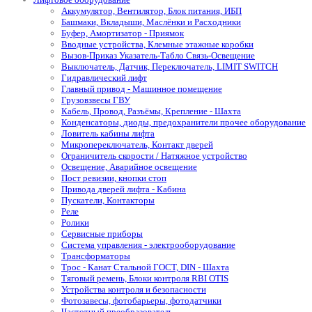
Аккумулятор, Вентилятор, Блок питания, ИБП
Башмаки, Вкладыши, Маслёнки и Расходники
Буфер, Амортизатор - Приямок
Вводные устройства, Клемные этажные коробки
Вызов-Приказ Указатель-Табло Связь-Освещение
Выключатель, Датчик, Переключатель, LIMIT SWITCH
Гидравлический лифт
Главный привод - Машинное помещение
Грузовзвесы ГВУ
Кабель, Провод, Разъёмы, Крепление - Шахта
Конденсаторы, диоды, предохранители прочее оборудование
Ловитель кабины лифта
Микропереключатель, Контакт дверей
Ограничитель скорости / Натяжное устройство
Освещение, Аварийное освещение
Пост ревизии, кнопки стоп
Привода дверей лифта - Кабина
Пускатели, Контакторы
Реле
Ролики
Сервисные приборы
Система управления - электрооборудование
Трансформаторы
Трос - Канат Стальной ГОСТ, DIN - Шахта
Тяговый ремень, Блоки контроля RBI OTIS
Устройства контроля и безопасности
Фотозавесы, фотобарьеры, фотодатчики
Частотный преобразователь