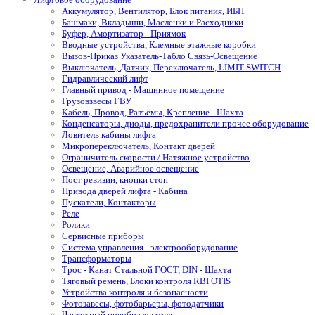
Аккумулятор, Вентилятор, Блок питания, ИБП
Башмаки, Вкладыши, Маслёнки и Расходники
Буфер, Амортизатор - Приямок
Вводные устройства, Клемные этажные коробки
Вызов-Приказ Указатель-Табло Связь-Освещение
Выключатель, Датчик, Переключатель, LIMIT SWITCH
Гидравлический лифт
Главный привод - Машинное помещение
Грузовзвесы ГВУ
Кабель, Провод, Разъёмы, Крепление - Шахта
Конденсаторы, диоды, предохранители прочее оборудование
Ловитель кабины лифта
Микропереключатель, Контакт дверей
Ограничитель скорости / Натяжное устройство
Освещение, Аварийное освещение
Пост ревизии, кнопки стоп
Привода дверей лифта - Кабина
Пускатели, Контакторы
Реле
Ролики
Сервисные приборы
Система управления - электрооборудование
Трансформаторы
Трос - Канат Стальной ГОСТ, DIN - Шахта
Тяговый ремень, Блоки контроля RBI OTIS
Устройства контроля и безопасности
Фотозавесы, фотобарьеры, фотодатчики
Частотный преобразователь